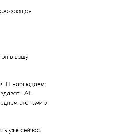
опережающая
 он в вашу
 МСП наблюдаем:
здавать AI-
среднем экономию
ть уже сейчас.