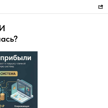
ИИ
лась?