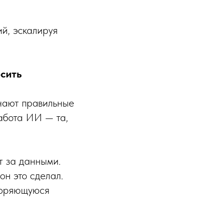
й, эскалируя
осить
знают правильные
работа ИИ — та,
т за данными.
он это сделал.
вторяющуюся