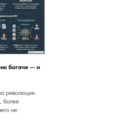
ию богаче — и
ла революция.
, более
чего не