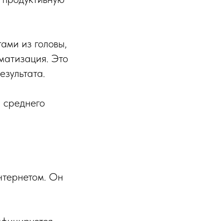
ами из головы,
матизация. Это
езультата.
и среднего
нтернетом. Он