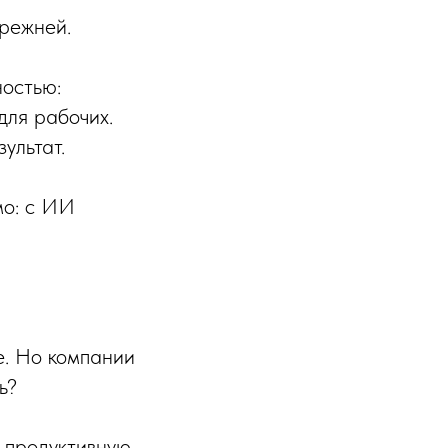
прежней.
ностью:
для рабочих.
ультат.
мо: с ИИ
е. Но компании
ь?
т продуктивную