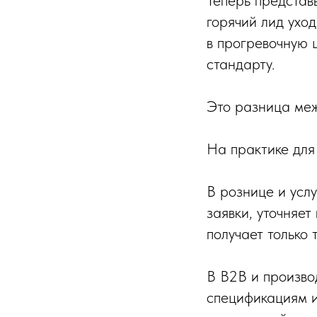
Теперь представ
горячий лид ухо
в прогревочную ц
стандарту.
Это разница меж
На практике для 
В рознице и усл
заявки, уточняе
получает только т
В B2B и произво
спецификациям и