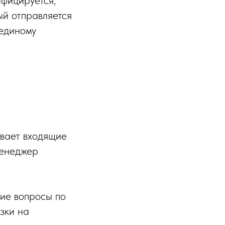
ифицируется,
ый отправляется
 единому
вает входящие
Менеджер
кие вопросы по
зки на